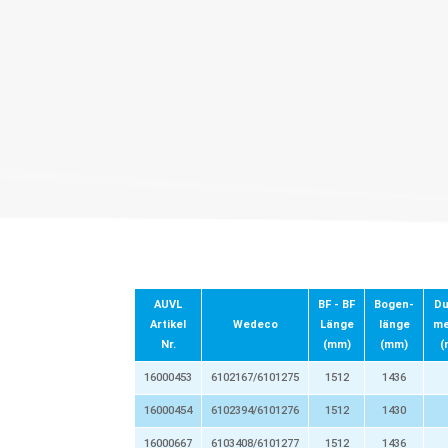
AUVL
BF - BF
Bogen-
Du
Artikel
Wedeco
Länge
länge
me
Nr.
(mm)
(mm)
(
16000453
6102167/6101275
1512
1436
16000454
6102394/6101276
1512
1430
16000667
6103408/6101277
1512
1436