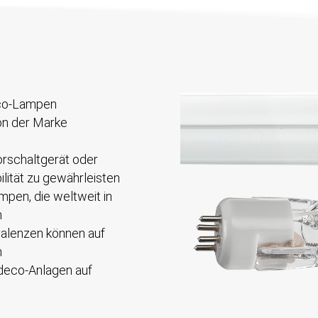
deco-Lampen
on der Marke
schaltgerät oder
lität zu gewährleisten
pen, die weltweit in
n
valenzen können auf
n
deco-Anlagen auf