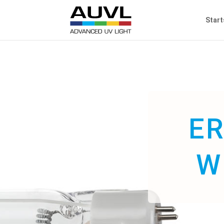
Start
E
W