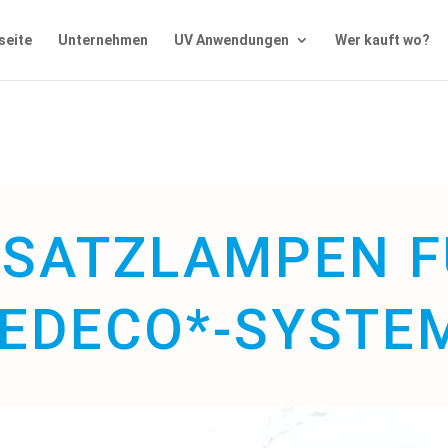
seite
Unternehmen
UV Anwendungen
Wer kauft wo?
RSATZLAMPEN F
EDECO*-SYSTE