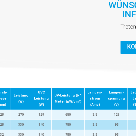
WÜNSC
IN
Treten
KO
rch-
UVC
Lampen-
Lampen-
Le
Leistung
UV-Leistung @ 1
sser
Leistung
strom
spannung
d
(W)
Meter (µW/cm²)
mm)
(W)
(Amp)
(V)
(S
28
270
129
650
3.8
129
28
330
140
750
3.5
95
32
330
140
750
3.5
95