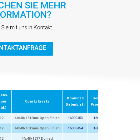
HEN SIE MEHR
FORMATION?
 Sie mit uns in Kontakt.
NTAKTANFRAGE
bens-
Download
Download
auer
Quartz Ersatz
Datenblatt
Produktbild
td.)
12
44x48x1512mm Open Finish
16000453
16000453
12
44x48x1512mm Open Finish
16000454
16000454
12
44x48x1537 Domed