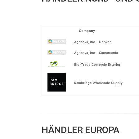
Company
Agricova, Inc. - Denver
Agricova, Inc. - Sacramento
Bio-Trade Comercio Exterior
Rambridge Wholesale Supply
HÄNDLER EUROPA