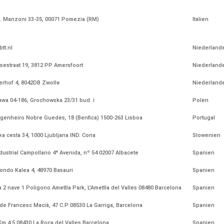
A. Manzoni 33-35, 00071 Pomezia (RM)
Italien
btt.nl
Niederland
sestraat 19, 3812 PP Amersfoort
Niederland
erhof 4, 8042DB Zwolle
Niederland
wa 04-186, Grochowska 23/31 bud. i
Polen
genheiro Nobre Guedes, 18 (Benfica) 1500-263 Lisboa
Portugal
ška cesta 34, 1000 Ljubljana IND. Cona
Slowenien
ndustrial Campollano 4ª Avenida, nº 54 02007 Albacete
Spanien
ondo Kalea 4, 48970 Basauri
Spanien
a 2 nave 1 Poligono Ametlla Park, L'Ametlla del Valles 08480 Barcelona
Spanien
 de Francesc Macià, 47 C.P:08530 La Garriga, Barcelona
Spanien
Km 4,5 08430 La Roca del Valles Barcelona
Spanien