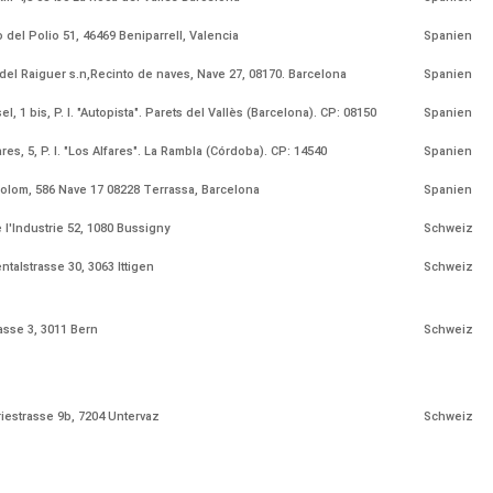
 del Polio 51, 46469 Beniparrell, Valencia
Spanien
 del Raiguer s.n,Recinto de naves, Nave 27, 08170. Barcelona
Spanien
el, 1 bis, P. I. "Autopista". Parets del Vallès (Barcelona). CP: 08150
Spanien
res, 5, P. I. "Los Alfares". La Rambla (Córdoba). CP: 14540
Spanien
Colom, 586 Nave 17 08228 Terrassa, Barcelona
Spanien
 l'Industrie 52, 1080 Bussigny
Schweiz
ntalstrasse 30, 3063 Ittigen
Schweiz
sse 3, 3011 Bern
Schweiz
riestrasse 9b, 7204 Untervaz
Schweiz
trasse 9, 4415 Lausen
Schweiz
a)mygardenshop.ch
Schweiz
gasspassage 3, 3011 Bern
Schweiz