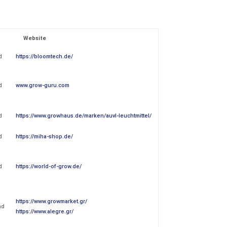
Website
d
https://bloomtech.de/
d
www.grow-guru.com
d
https://www.growhaus.de/marken/auvl-leuchtmittel/
d
https://miha-shop.de/
d
https://world-of-grow.de/
https://www.growmarket.gr/
nd
https://www.alegre.gr/