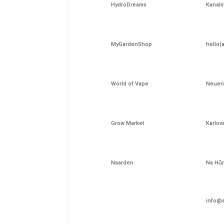
Grow Market
Karlov
Naarden
Na Hůr
info@a
Finden