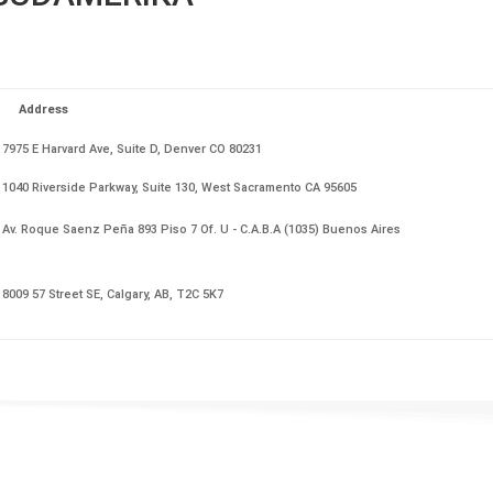
Address
7975 E Harvard Ave, Suite D, Denver CO 80231
1040 Riverside Parkway, Suite 130, West Sacramento CA 95605
Av. Roque Saenz Peña 893 Piso 7 Of. U - C.A.B.A (1035) Buenos Aires
8009 57 Street SE, Calgary, AB, T2C 5K7