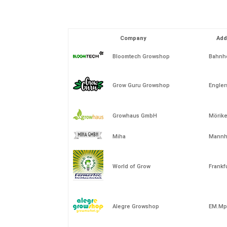
Company
Add
Bloomtech Growshop
Bahnho
Grow Guru Growshop
Englers
Growhaus GmbH
Mörike
Miha
Mannhe
World of Grow
Frankf
Alegre Growshop
EM.Mpe