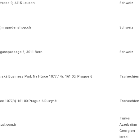
arská Business Park Na Hůrce 1077 / 4a, 161 00, Prague 6
Tschechie
ce 1077/4, 161 00 Prague 6 Ruzyně
Tschechie
Türkei
uvl.com.tr
Azerbaijan
Georgien
Israel
Qatar
 Sie keinen AUVL Händler in Ihre
Treten Sie mit uns in Kontakt