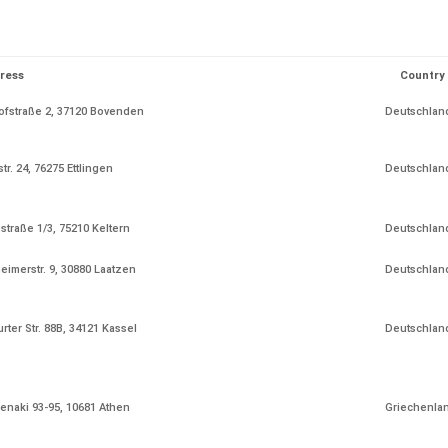
ress
Country
fstraße 2, 37120 Bovenden
Deutschlan
tr. 24, 76275 Ettlingen
Deutschlan
straße 1/3, 75210 Keltern
Deutschlan
imerstr. 9, 30880 Laatzen
Deutschlan
urter Str. 88B, 34121 Kassel
Deutschlan
naki 93-95, 10681 Athen
Griechenla