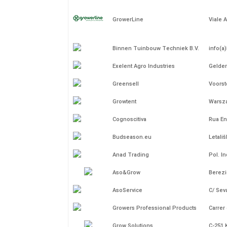
GrowerLine
Viale 
Binnen Tuinbouw Techniek B.V.
info(a)
Exelent Agro Industries
Gelder
Greensell
Voorst
Growtent
Warsza
Cognoscitiva
Rua En
Budseason.eu
Letali
Anad Trading
Pol. I
Aso&Grow
Berezi
AsoService
C/ Sev
Growers Professional Products
Carrer
Grow Solutions
C-251 