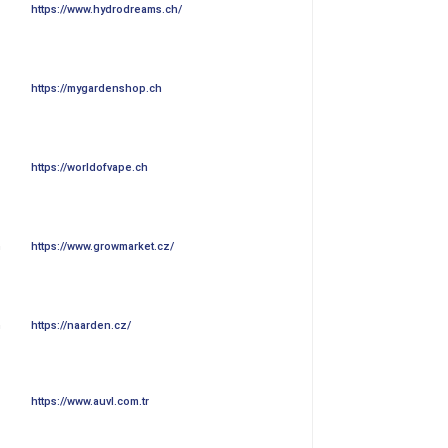
n
https://www.growmarket.cz/
n
https://naarden.cz/
https://www.auvl.com.tr
r Nähe?