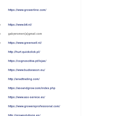
https://www.growerline.com/
e
https://www.btt.nl/
e
gabyvromen(a)gmail.com
e
https://www.greensell.nl/
http://hurt.quickclick.pl/
https://cognoscitiva.pt/lojas/
https://www.budseason.eu/
http://anadtrading.com/
https://asoandgrow.com/index.php
https://www.aso-service.es/
https://www.growersprofessional.com/
http://growsolutions.es/