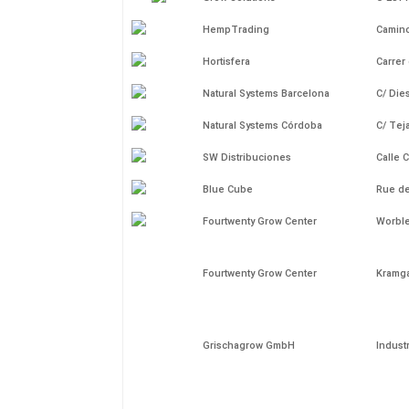
HempTrading
Camino
Hortisfera
Carrer
Natural Systems Barcelona
C/ Dies
Natural Systems Córdoba
C/ Teja
SW Distribuciones
Calle 
Blue Cube
Rue de
Fourtwenty Grow Center
Worble
Fourtwenty Grow Center
Kramga
Grischagrow GmbH
Indust
HydroDreams
Kanals
MyGardenShop
hello(
World of Vape
Neuen