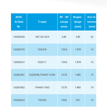
AUVL
BF - BF
Bogen-
Durch-
Lei
Artikel
Trojan
Länge
länge
messer
(
Nr.
(mm)
(mm)
(mm)
16000520
441165-024
645
240
22
3
16000475
302418
1554
1478
15
16000613
302317
1554
1478
15
1
16000451
302509&794447-OSM
1570
1483
19
2
16000452
794447-ORD
1570
1483
19
3
16000562
793923
1002
921
19
1