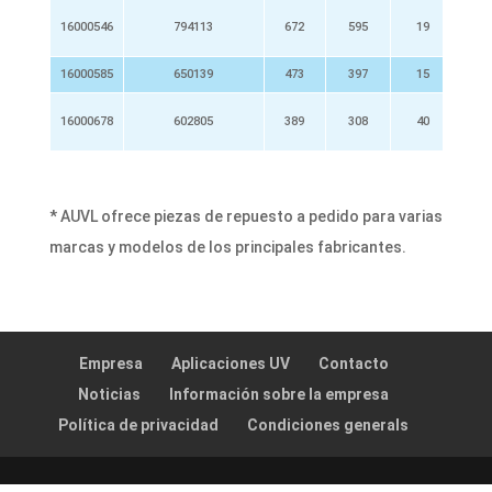
16000546
794113
672
595
19
1
16000585
650139
473
397
15
2
16000678
602805
389
308
40
* AUVL ofrece piezas de repuesto a pedido para varias
marcas y modelos de los principales fabricantes.
Empresa
Aplicaciones UV
Contacto
Noticias
Información sobre la empresa
Política de privacidad
Condiciones generals